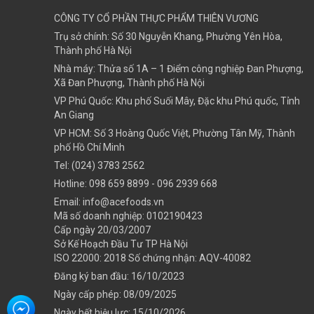
CÔNG TY CỔ PHẦN THỰC PHẨM THIÊN VƯƠNG
Trụ sở chính: Số 30 Nguyễn Khang, Phường Yên Hòa,
Thành phố Hà Nội
Nhà máy: Thửa số 1A – 1 Điểm công nghiệp Đan Phượng,
Xã Đan Phượng, Thành phố Hà Nội
VP Phú Quốc: Khu phố Suối Mây, Đặc khu Phú quốc, Tỉnh
An Giang
VP HCM: Số 3 Hoàng Quốc Việt, Phường Tân Mỹ, Thành
phố Hồ Chí Minh
Tel:
(024) 3783 2562
Hotline:
098 659 8899
- 096 2939 668
Email:
info@acefoods.vn
Mã số doanh nghiệp:
0102190423
Cấp ngày 20/03/2007
Sở Kế Hoạch Đầu Tư TP Hà Nội
ISO 22000: 2018 Số chứng nhận: AQV-40082
Đăng ký ban đầu: 16/10/2023
Ngày cấp phép: 08/09/2025
Ngày hết hiệu lực: 15/10/2026