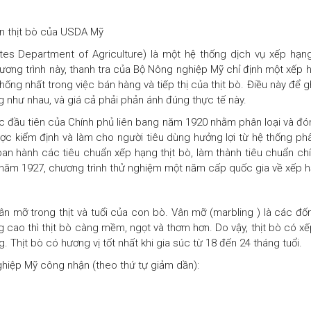
ẩn thịt bò của USDA Mỹ
es Department of Agriculture) là một hệ thống dịch vụ xếp hạng
ng trình này, thanh tra của Bộ Nông nghiệp Mỹ chỉ định một xếp hạ
ống nhất trong việc bán hàng và tiếp thị của thịt bò. Điều này để g
g như nhau, và giá cả phải phản ánh đúng thực tế này.
c đầu tiên của Chính phủ liên bang năm 1920 nhằm phân loại và đón
ợc kiểm định và làm cho người tiêu dùng hưởng lợi từ hệ thống phân
an hành các tiêu chuẩn xếp hạng thịt bò, làm thành tiêu chuẩn ch
o năm 1927, chương trình thử nghiệm một năm cấp quốc gia về xếp h
vân mỡ trong thịt và tuổi của con bò. Vân mỡ (marbling ) là các 
g cao thì thịt bò càng mềm, ngọt và thơm hơn. Do vậy, thịt bò có x
Thịt bò có hương vị tốt nhất khi gia súc từ 18 đến 24 tháng tuổi.
hiệp Mỹ công nhận (theo thứ tự giảm dần):