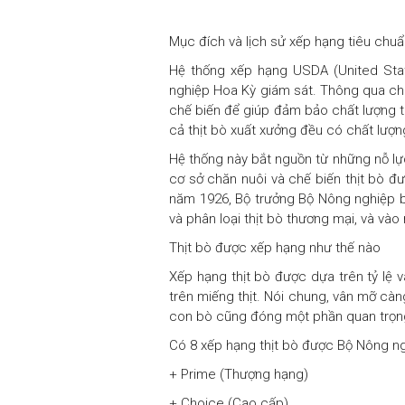
Mục đích và lịch sử xếp hạng tiêu chu
Hệ thống xếp hạng USDA (United Stat
nghiệp Hoa Kỳ giám sát. Thông qua chươ
chế biến để giúp đảm bảo chất lượng th
cả thịt bò xuất xưởng đều có chất lượn
Hệ thống này bắt nguồn từ những nỗ lự
cơ sở chăn nuôi và chế biến thịt bò đư
năm 1926, Bộ trưởng Bộ Nông nghiệp b
và phân loại thịt bò thương mại, và và
Thịt bò được xếp hạng như thế nào
Xếp hạng thịt bò được dựa trên tỷ lệ 
trên miếng thịt. Nói chung, vân mỡ càn
con bò cũng đóng một phần quan trọng. 
Có 8 xếp hạng thịt bò được Bộ Nông ng
+ Prime (Thượng hạng)
+ Choice (Cao cấp)