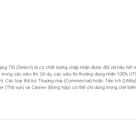
ng Tốt (Select) là có chất lượng chấp nhận được đối với hầu hết n
n trong các siêu thị. (Ví dụ, các siêu thị thường dùng nhãn 100% UT
 lên). Các loại thịt bò Thương mại (Commercial) hoặc Tiện ích (Util
er (Thịt vụn) và Canner (Đóng hộp) có thể chỉ dùng trong chế bi