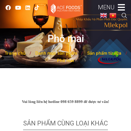
MENU
Phô mai
Trang chủ
/
Danh mục sản phẩm
/
Sản phẩm từ sữa
/
Phô mai
Vui lòng liên hệ hotline 098 659 8899 để được tư vấn!
SẢN PHẨM CÙNG LOẠI KHÁC