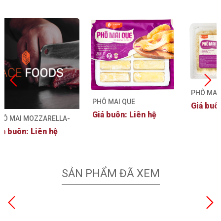
PHÔ MAI
PHÔ MAI QUE
Giá buô
Giá buôn: Liên hệ
HÔ MAI MOZZARELLA-
HÃN HIỆU HAPPY BARN
iá buôn: Liên hệ
SẢN PHẨM ĐÃ XEM