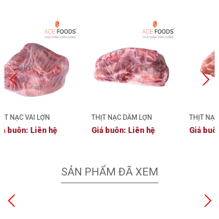
HỊT NẠC VAI LỢN
THỊT NẠC DĂM LỢN
THỊT NẠC
HÔNG XƯƠNG ĐÔNG
KHÔNG XƯƠNG ĐÔNG
KHÔNG 
iá buôn: Liên hệ
Giá buôn: Liên hệ
Giá buô
ẠNH
LẠNH
LẠNH
SẢN PHẨM ĐÃ XEM