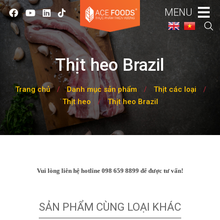
MENU
Thịt heo Brazil
Trang chủ
/
Danh mục sản phẩm
/
Thịt các loại
/
Thịt heo
/
Thịt heo Brazil
Vui lòng liên hệ hotline 098 659 8899 để được tư vấn!
SẢN PHẨM CÙNG LOẠI KHÁC