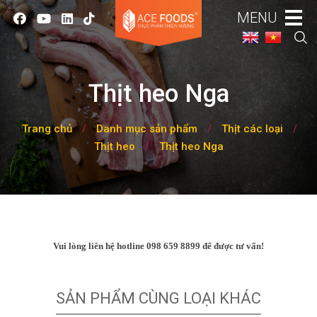
MENU
Thịt heo Nga
Trang chủ
/
Danh mục sản phẩm
/
Thịt các loại
/
Thịt heo
/
Thịt heo Nga
Vui lòng liên hệ hotline 098 659 8899 để được tư vấn!
SẢN PHẨM CÙNG LOẠI KHÁC