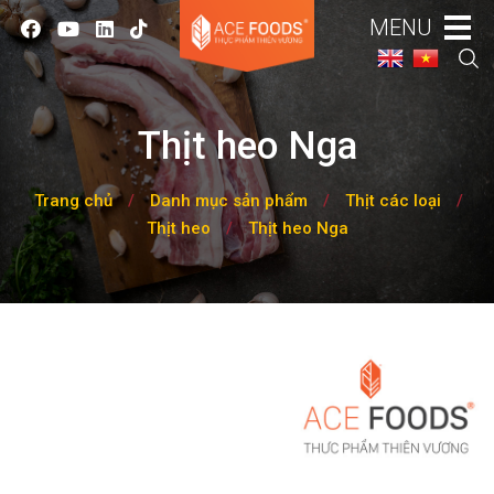
MENU
Thịt heo Nga
Trang chủ
/
Danh mục sản phẩm
/
Thịt các loại
/
Thịt heo
/
Thịt heo Nga