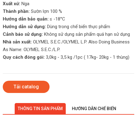
Xuất xứ:
Nga
Thành phần:
Sườn lợn 100 %
Hướng dẫn bảo quản:
≤ -18°C
Hướng dẫn sử dụng:
Dùng trong chế biến thực phẩm
Cảnh báo sử dụng:
Không sử dụng sản phẩm quá hạn sử dụng
Nhà sản xuất:
OLYMEL S.E.C./OLYMEL L.P. Also Doing Business
As Name: OLYMEL S.E.C./L.P.
Quy cách đóng gói:
3,0kg - 3,5 kg /1pc ( 17kg- 20kg - 1 thùng)
Tải catalog
THÔNG TIN SẢN PHẨM
HƯỚNG DẪN CHẾ BIẾN