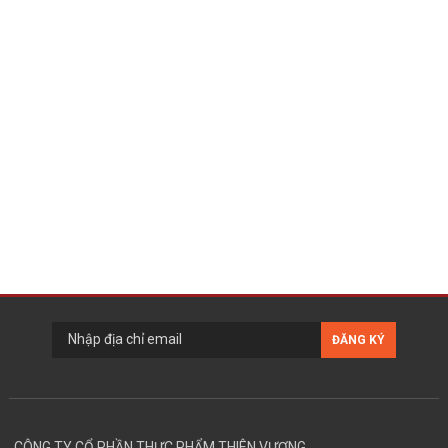
CÔNG TY CỔ PHẦN THỰC PHẨM THIÊN VƯƠNG