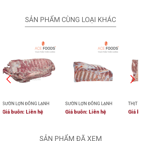
SẢN PHẨM CÙNG LOẠI KHÁC
SƯỜN LỢN ĐÔNG LẠNH
SƯỜN LỢN ĐÔNG LẠNH
THỊT 
XƯƠN
Giá buôn: Liên hệ
Giá buôn: Liên hệ
Giá b
LẠNH
SẢN PHẨM ĐÃ XEM